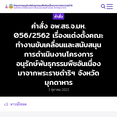
Skip
to
Search
content
คำสั่ง
for:
คำสั่ง อพ.สธ.จ.มห.
056/2562 เรื่องแต่งตั้งคณะ
ทำงานขับเคลื่อนและสนับสนุน
การดำเนินงานโครงการ
อนุรักษ์พันธุกรรมพืชอันเนื่อง
มาจากพระราชดำริฯ จังหวัด
มุกดาหาร
3 ตุลาคม 2023
c2
ดาวน์โหลด